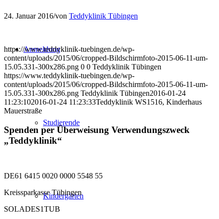
24. Januar 2016
/
von
Teddyklinik Tübingen
https://www.teddyklinik-tuebingen.de/wp-
Anmeldung
content/uploads/2015/06/cropped-Bildschirmfoto-2015-06-11-um-
15.05.331-300x286.png
0
0
Teddyklinik Tübingen
https://www.teddyklinik-tuebingen.de/wp-
content/uploads/2015/06/cropped-Bildschirmfoto-2015-06-11-um-
15.05.331-300x286.png
Teddyklinik Tübingen
2016-01-24
11:23:10
2016-01-24 11:23:33
Teddyklinik WS1516, Kinderhaus
Mauerstraße
Studierende
Spenden per Überweisung Verwendungszweck
„Teddyklinik“
DE61 6415 0020 0000 5548 55
Kreissparkasse Tübingen
Kindergärten
SOLADES1TUB