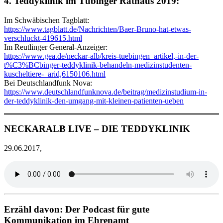
4. Teddyklinik im Tübinger Rathaus 2019:
Im Schwäbischen Tagblatt:
https://www.tagblatt.de/Nachrichten/Baer-Bruno-hat-etwas-
verschluckt-419615.html
Im Reutlinger General-Anzeiger:
https://www.gea.de/neckar-alb/kreis-tuebingen_artikel,-in-der-
t%C3%BCbinger-teddyklinik-behandeln-medizinstudenten-
kuscheltiere-_arid,6150106.html
Bei Deutschlandfunk Nova:
https://www.deutschlandfunknova.de/beitrag/medizinstudium-in-
der-teddyklinik-den-umgang-mit-kleinen-patienten-ueben
NECKARALB LIVE – DIE TEDDYKLINIK
29.06.2017,
Erzähl davon: Der Podcast für gute
Kommunikation im Ehrenamt