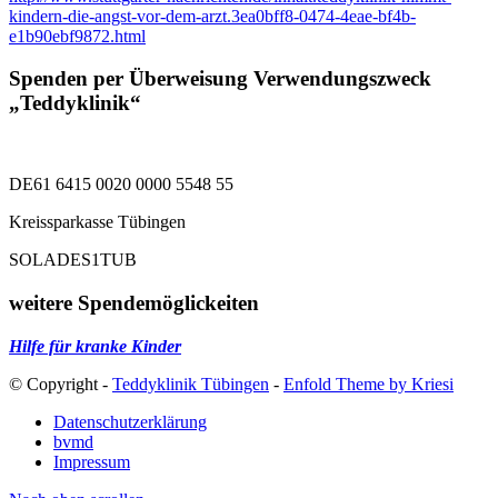
kindern-die-angst-vor-dem-arzt.3ea0bff8-0474-4eae-bf4b-
e1b90ebf9872.html
Spenden per Überweisung Verwendungszweck
„Teddyklinik“
DE61 6415 0020 0000 5548 55
Kreissparkasse Tübingen
SOLADES1TUB
weitere Spendemöglickeiten
Hilfe für kranke Kinder
© Copyright -
Teddyklinik Tübingen
-
Enfold Theme by Kriesi
Datenschutzerklärung
bvmd
Impressum