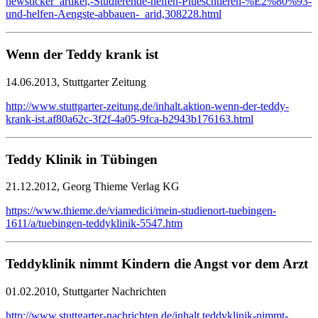
newsticker_artikel,-Studierende-helfen-Plueschtieren-%E2%80%93-
und-helfen-Aengste-abbauen-_arid,308228.html
Wenn der Teddy krank ist
14.06.2013, Stuttgarter Zeitung
http://www.stuttgarter-zeitung.de/inhalt.aktion-wenn-der-teddy-
krank-ist.af80a62c-3f2f-4a05-9fca-b2943b176163.html
Teddy Klinik in Tübingen
21.12.2012, Georg Thieme Verlag KG
https://www.thieme.de/viamedici/mein-studienort-tuebingen-
1611/a/tuebingen-teddyklinik-5547.htm
Teddyklinik nimmt Kindern die Angst vor dem Arzt
01.02.2010, Stuttgarter Nachrichten
http://www.stuttgarter-nachrichten.de/inhalt.teddyklinik-nimmt-