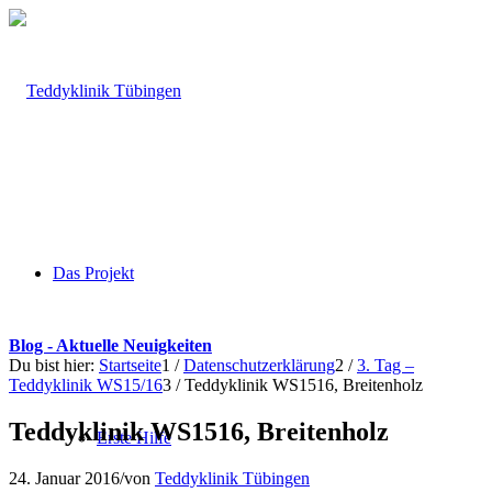
Das Projekt
Blog - Aktuelle Neuigkeiten
Du bist hier:
Startseite
1
/
Datenschutzerklärung
2
/
3. Tag –
Teddyklinik WS15/16
3
/
Teddyklinik WS1516, Breitenholz
Teddyklinik WS1516, Breitenholz
Erste Hilfe
24. Januar 2016
/
von
Teddyklinik Tübingen