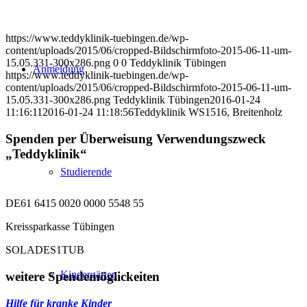
https://www.teddyklinik-tuebingen.de/wp-
content/uploads/2015/06/cropped-Bildschirmfoto-2015-06-11-um-
15.05.331-300x286.png
0
0
Teddyklinik Tübingen
Anmeldung
https://www.teddyklinik-tuebingen.de/wp-
content/uploads/2015/06/cropped-Bildschirmfoto-2015-06-11-um-
15.05.331-300x286.png
Teddyklinik Tübingen
2016-01-24
11:16:11
2016-01-24 11:18:56
Teddyklinik WS1516, Breitenholz
Spenden per Überweisung Verwendungszweck
„Teddyklinik“
Studierende
DE61 6415 0020 0000 5548 55
Kreissparkasse Tübingen
SOLADES1TUB
Kindergärten
weitere Spendemöglickeiten
Hilfe für kranke Kinder