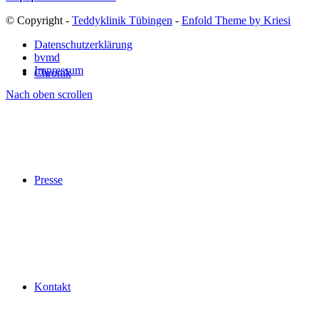
© Copyright -
Teddyklinik Tübingen
-
Enfold Theme by Kriesi
Datenschutzerklärung
bvmd
Impressum
Chronik
Nach oben scrollen
Presse
Kontakt