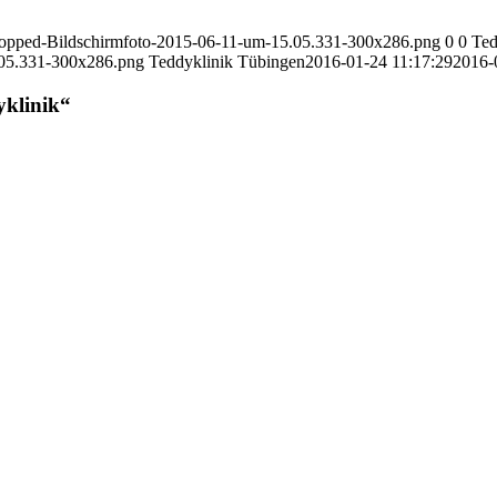
cropped-Bildschirmfoto-2015-06-11-um-15.05.331-300x286.png
0
0
Ted
.05.331-300x286.png
Teddyklinik Tübingen
2016-01-24 11:17:29
2016-
klinik“