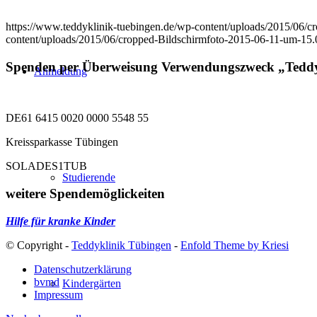
https://www.teddyklinik-tuebingen.de/wp-content/uploads/2015/06/
content/uploads/2015/06/cropped-Bildschirmfoto-2015-06-11-um-15
Spenden per Überweisung Verwendungszweck „Teddy
Anmeldung
DE61 6415 0020 0000 5548 55
Kreissparkasse Tübingen
SOLADES1TUB
Studierende
weitere Spendemöglickeiten
Hilfe für kranke Kinder
© Copyright -
Teddyklinik Tübingen
-
Enfold Theme by Kriesi
Datenschutzerklärung
bvmd
Kindergärten
Impressum