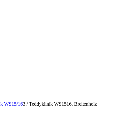
nik WS15/16
3
/
Teddyklinik WS1516, Breitenholz