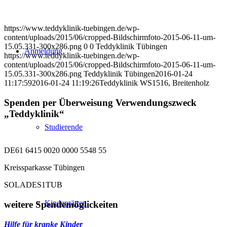
https://www.teddyklinik-tuebingen.de/wp-
content/uploads/2015/06/cropped-Bildschirmfoto-2015-06-11-um-
15.05.331-300x286.png
0
0
Teddyklinik Tübingen
Anmeldung
https://www.teddyklinik-tuebingen.de/wp-
content/uploads/2015/06/cropped-Bildschirmfoto-2015-06-11-um-
15.05.331-300x286.png
Teddyklinik Tübingen
2016-01-24
11:17:59
2016-01-24 11:19:26
Teddyklinik WS1516, Breitenholz
Spenden per Überweisung Verwendungszweck
„Teddyklinik“
Studierende
DE61 6415 0020 0000 5548 55
Kreissparkasse Tübingen
SOLADES1TUB
Kindergärten
weitere Spendemöglickeiten
Hilfe für kranke Kinder