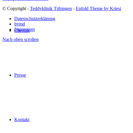
© Copyright -
Teddyklinik Tübingen
-
Enfold Theme by Kriesi
Datenschutzerklärung
bvmd
Impressum
Chronik
Nach oben scrollen
Presse
Kontakt