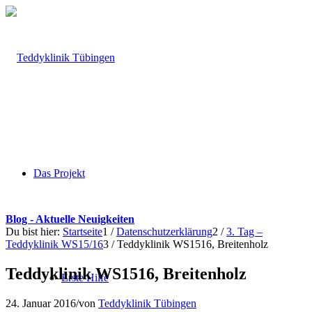
Das Projekt
Blog - Aktuelle Neuigkeiten
Du bist hier:
Startseite
1
/
Datenschutzerklärung
2
/
3. Tag –
Teddyklinik WS15/16
3
/
Teddyklinik WS1516, Breitenholz
Teddyklinik WS1516, Breitenholz
Erste Hilfe
24. Januar 2016
/
von
Teddyklinik Tübingen