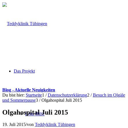
Das Projekt
Blog - Aktuelle Neuigkeiten
Du bist hier:
Startseite
1
/
Datenschutzerklärung
2
/
Besuch im Olgäle
und Sommerpause
3
/
Olgahospital Juli 2015
Olgahospital Juli 2015
Erste Hilfe
19. Juli 2015
/
von
Teddyklinik Tübingen