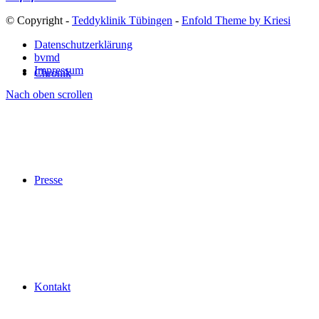
© Copyright -
Teddyklinik Tübingen
-
Enfold Theme by Kriesi
Datenschutzerklärung
bvmd
Impressum
Chronik
Nach oben scrollen
Presse
Kontakt