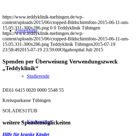
https://www.teddyklinik-tuebingen.de/wp-
content/uploads/2015/06/cropped-Bildschirmfoto-2015-06-11-um-
15.05.331-300x286.png
0
0
Teddyklinik Tübingen
Anmeldung
https://www.teddyklinik-tuebingen.de/wp-
content/uploads/2015/06/cropped-Bildschirmfoto-2015-06-11-um-
15.05.331-300x286.png
Teddyklinik Tübingen
2015-07-19
23:58:49
2015-07-19 23:59:00
Olgahospital Juli 2015
Spenden per Überweisung Verwendungszweck
„Teddyklinik“
Studierende
DE61 6415 0020 0000 5548 55
Kreissparkasse Tübingen
SOLADES1TUB
Kindergärten
weitere Spendemöglickeiten
Hilfe für kranke Kinder