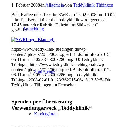
1. Februar 2008
/
in
Allgemein
/
von
Teddyklinik Tübingen
Bei „Kaffee oder Tee“ im SWR am 12.02.2008 um 16.05
Uhr. Ein Bericht über die Teddyklinik wird gegen ca.
17.45 unter der Rubrik „Daheim im Südwesten“
Anmeldung
gesendet.
https://www.teddyklinik-tuebingen.de/wp-
content/uploads/2015/06/cropped-Bildschirmfoto-2015-
06-11-um-15.05.331-300x286.png
0
0
Teddyklinik
Tübingen
https://www.teddyklinik-tuebingen.de/wp-
content/uploads/2015/06/cropped-Bildschirmfoto-2015-
Studierende
06-11-um-15.05.331-300x286.png
Teddyklinik
Tübingen
2008-02-01 01:23:36
2015-06-13 13:52:54
Die
Teddyklinik Tübingen im Fernsehen
Spenden per Überweisung
Verwendungszweck „Teddyklinik“
Kindergärten