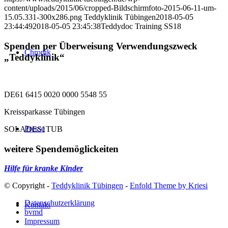
content/uploads/2015/06/cropped-Bildschirmfoto-2015-06-11-um-
15.05.331-300x286.png
Teddyklinik Tübingen
2018-05-05
23:44:49
2018-05-05 23:45:38
Teddydoc Training SS18
Spenden per Überweisung Verwendungszweck
Chronik
„Teddyklinik“
DE61 6415 0020 0000 5548 55
Kreissparkasse Tübingen
Presse
SOLADES1TUB
weitere Spendemöglickeiten
Hilfe für kranke Kinder
© Copyright -
Teddyklinik Tübingen
-
Enfold Theme by Kriesi
Datenschutzerklärung
Kontakt
bvmd
Impressum