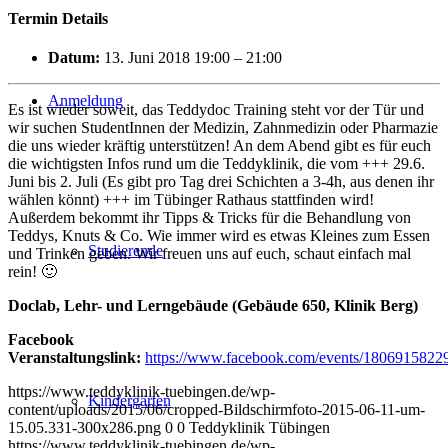
Termin Details
Datum:
13. Juni 2018 19:00
–
21:00
Anmeldung
Es ist wieder soweit, das Teddydoc Training steht vor der Tür und
wir suchen StudentInnen der Medizin, Zahnmedizin oder Pharmazie
die uns wieder kräftig unterstützen! An dem Abend gibt es für euch
die wichtigsten Infos rund um die Teddyklinik, die vom +++ 29.6.
Juni bis 2. Juli (Es gibt pro Tag drei Schichten a 3-4h, aus denen ihr
wählen könnt) +++ im Tübinger Rathaus stattfinden wird!
Außerdem bekommt ihr Tipps & Tricks für die Behandlung von
Teddys, Knuts & Co. Wie immer wird es etwas Kleines zum Essen
Studierende
und Trinken geben. Wir freuen uns auf euch, schaut einfach mal
rein! 🙂
Doclab, Lehr- und Lerngebäude (Gebäude 650, Klinik Berg)
Facebook
Veranstaltungslink:
https://www.facebook.com/events/1806915822
https://www.teddyklinik-tuebingen.de/wp-
Kindergärten
content/uploads/2015/06/cropped-Bildschirmfoto-2015-06-11-um-
15.05.331-300x286.png
0
0
Teddyklinik Tübingen
https://www.teddyklinik-tuebingen.de/wp-