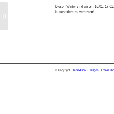
Diesen Winter sind wir am 16.01.-17.01
Kuscheltiere zu verarzten!
TeddyDoc Training
© Copyright -
Teddyklinik Tübingen
-
Enfold The