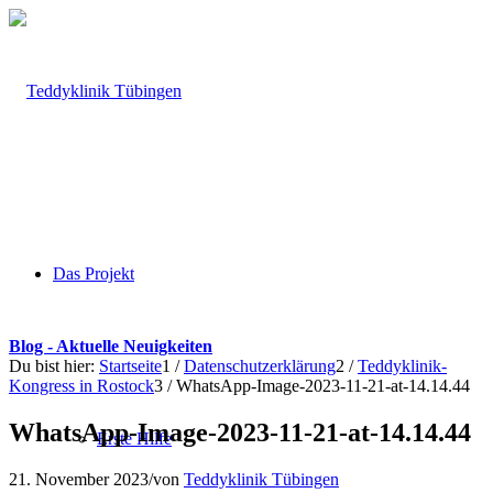
Das Projekt
Blog - Aktuelle Neuigkeiten
Du bist hier:
Startseite
1
/
Datenschutzerklärung
2
/
Teddyklinik-
Kongress in Rostock
3
/
WhatsApp-Image-2023-11-21-at-14.14.44
WhatsApp-Image-2023-11-21-at-14.14.44
Erste Hilfe
21. November 2023
/
von
Teddyklinik Tübingen