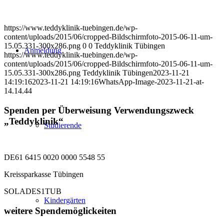
https://www.teddyklinik-tuebingen.de/wp-
content/uploads/2015/06/cropped-Bildschirmfoto-2015-06-11-um-
15.05.331-300x286.png
0
0
Teddyklinik Tübingen
Anmeldung
https://www.teddyklinik-tuebingen.de/wp-
content/uploads/2015/06/cropped-Bildschirmfoto-2015-06-11-um-
15.05.331-300x286.png
Teddyklinik Tübingen
2023-11-21
14:19:16
2023-11-21 14:19:16
WhatsApp-Image-2023-11-21-at-
14.14.44
Spenden per Überweisung Verwendungszweck
„Teddyklinik“
Studierende
DE61 6415 0020 0000 5548 55
Kreissparkasse Tübingen
SOLADES1TUB
Kindergärten
weitere Spendemöglickeiten