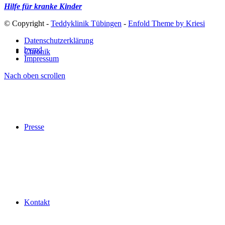
Hilfe für kranke Kinder
© Copyright -
Teddyklinik Tübingen
-
Enfold Theme by Kriesi
Datenschutzerklärung
bvmd
Chronik
Impressum
Nach oben scrollen
Presse
Kontakt