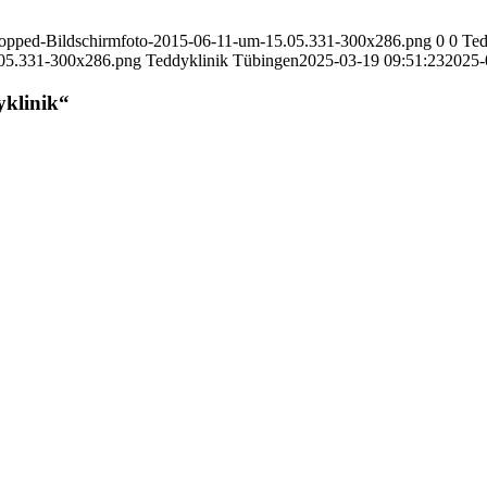
cropped-Bildschirmfoto-2015-06-11-um-15.05.331-300x286.png
0
0
Ted
.05.331-300x286.png
Teddyklinik Tübingen
2025-03-19 09:51:23
2025-
klinik“