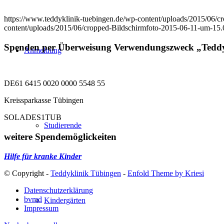
https://www.teddyklinik-tuebingen.de/wp-content/uploads/2015/06/
content/uploads/2015/06/cropped-Bildschirmfoto-2015-06-11-um-15
Spenden per Überweisung Verwendungszweck „Teddy
Anmeldung
DE61 6415 0020 0000 5548 55
Kreissparkasse Tübingen
SOLADES1TUB
Studierende
weitere Spendemöglickeiten
Hilfe für kranke Kinder
© Copyright -
Teddyklinik Tübingen
-
Enfold Theme by Kriesi
Datenschutzerklärung
bvmd
Kindergärten
Impressum