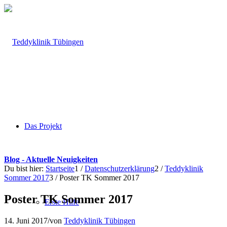
Das Projekt
Blog - Aktuelle Neuigkeiten
Du bist hier:
Startseite
1
/
Datenschutzerklärung
2
/
Teddyklinik
Sommer 2017
3
/
Poster TK Sommer 2017
Poster TK Sommer 2017
Erste Hilfe
14. Juni 2017
/
von
Teddyklinik Tübingen