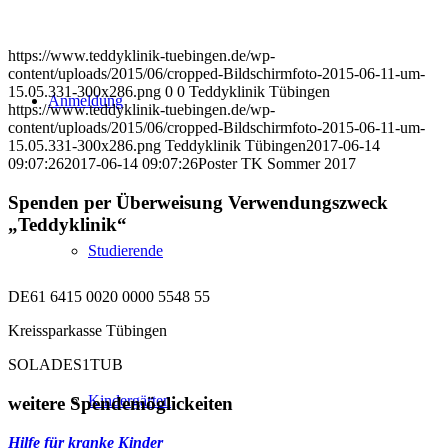
https://www.teddyklinik-tuebingen.de/wp-
content/uploads/2015/06/cropped-Bildschirmfoto-2015-06-11-um-
15.05.331-300x286.png
0
0
Teddyklinik Tübingen
Anmeldung
https://www.teddyklinik-tuebingen.de/wp-
content/uploads/2015/06/cropped-Bildschirmfoto-2015-06-11-um-
15.05.331-300x286.png
Teddyklinik Tübingen
2017-06-14
09:07:26
2017-06-14 09:07:26
Poster TK Sommer 2017
Spenden per Überweisung Verwendungszweck
„Teddyklinik“
Studierende
DE61 6415 0020 0000 5548 55
Kreissparkasse Tübingen
SOLADES1TUB
Kindergärten
weitere Spendemöglickeiten
Hilfe für kranke Kinder