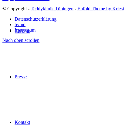
© Copyright -
Teddyklinik Tübingen
-
Enfold Theme by Kriesi
Datenschutzerklärung
bvmd
Impressum
Chronik
Nach oben scrollen
Presse
Kontakt