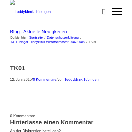
Blog - Aktuelle Neuigkeiten
Du bist hier:
Startseite
/
Datenschutzerklärung
/
13. Tübinger Teddyklinik Wintersemester 2007/2008
/
TK01
TK01
/
/
12. Juni 2015
0 Kommentare
von
Teddyklinik Tübingen
0
Kommentare
Hinterlasse einen Kommentar
An der Diskussion beteiligen?