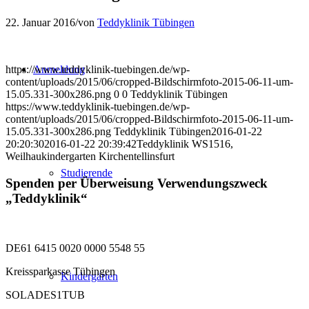
22. Januar 2016
/
von
Teddyklinik Tübingen
https://www.teddyklinik-tuebingen.de/wp-
Anmeldung
content/uploads/2015/06/cropped-Bildschirmfoto-2015-06-11-um-
15.05.331-300x286.png
0
0
Teddyklinik Tübingen
https://www.teddyklinik-tuebingen.de/wp-
content/uploads/2015/06/cropped-Bildschirmfoto-2015-06-11-um-
15.05.331-300x286.png
Teddyklinik Tübingen
2016-01-22
20:20:30
2016-01-22 20:39:42
Teddyklinik WS1516,
Weilhaukindergarten Kirchentellinsfurt
Studierende
Spenden per Überweisung Verwendungszweck
„Teddyklinik“
DE61 6415 0020 0000 5548 55
Kreissparkasse Tübingen
Kindergärten
SOLADES1TUB