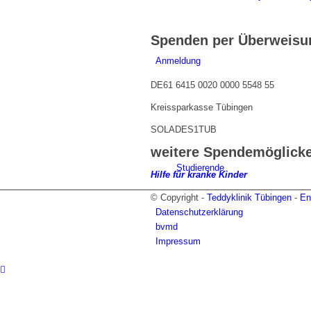
Spenden per Überweisu
Anmeldung
DE61 6415 0020 0000 5548 55
Kreissparkasse Tübingen
SOLADES1TUB
weitere Spendemöglicke
Studierende
Hilfe für kranke Kinder
© Copyright -
Teddyklinik Tübingen
-
En
Datenschutzerklärung
bvmd
Impressum
Kindergärten