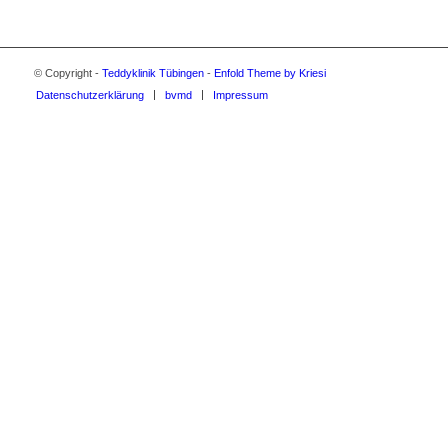
© Copyright -
Teddyklinik Tübingen
-
Enfold Theme by Kriesi
Datenschutzerklärung
bvmd
Impressum