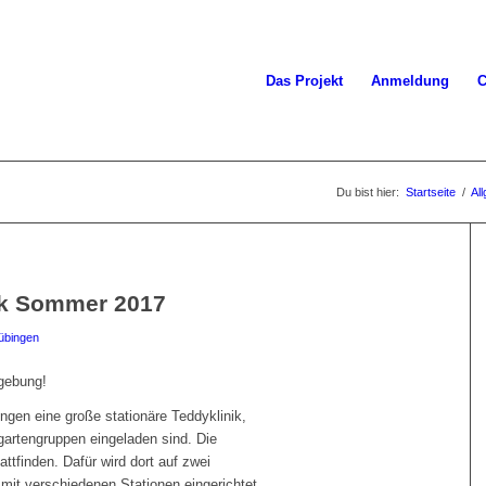
Das Projekt
Anmeldung
C
Du bist hier:
Startseite
/
Al
ik Sommer 2017
Tübingen
gebung!
ngen eine große stationäre Teddyklinik,
rgartengruppen eingeladen sind. Die
ttfinden. Dafür wird dort auf zwei
mit verschiedenen Stationen eingerichtet.