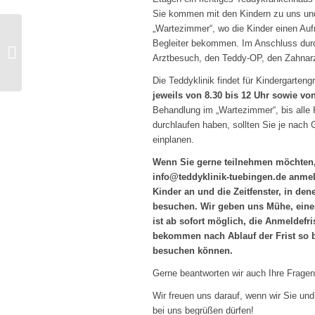
Sie kommen mit den Kindern zu uns und
„Wartezimmer“, wo die Kinder einen Au
Begleiter bekommen. Im Anschluss durch
31. Teddyklinik – Neuer
Arztbesuch, den Teddy-OP, den Zahnarzt
Rekord!
Die Teddyklinik findet für Kindergarte
jeweils von 8.30 bis 12 Uhr sowie von
Behandlung im „Wartezimmer“, bis alle 
durchlaufen haben, sollten Sie je nach
einplanen.
Wenn Sie gerne teilnehmen möchten,
info@teddyklinik-tuebingen.de anmel
Kinder an und die Zeitfenster, in de
besuchen. Wir geben uns Mühe, eine
ist ab sofort möglich, die Anmeldefri
bekommen nach Ablauf der Frist so 
besuchen können.
Gerne beantworten wir auch Ihre Fragen 
Wir freuen uns darauf, wenn wir Sie un
bei uns begrüßen dürfen!