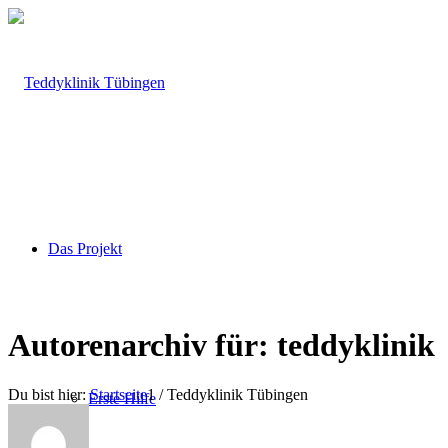
Das Projekt
Autorenarchiv für: teddyklinik
Du bist hier:
Startseite
1
/
Teddyklinik Tübingen
Erste Hilfe