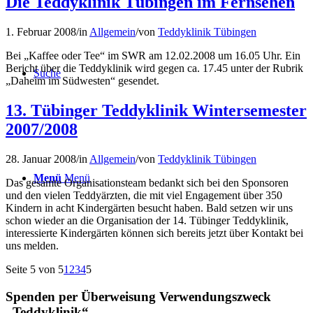
Die Teddyklinik Tübingen im Fernsehen
1. Februar 2008
/
in
Allgemein
/
von
Teddyklinik Tübingen
Bei „Kaffee oder Tee“ im SWR am 12.02.2008 um 16.05 Uhr. Ein
Bericht über die Teddyklinik wird gegen ca. 17.45 unter der Rubrik
Suche
„Daheim im Südwesten“ gesendet.
13. Tübinger Teddyklinik Wintersemester
2007/2008
28. Januar 2008
/
in
Allgemein
/
von
Teddyklinik Tübingen
Menü
Menü
Das gesamte Organisationsteam bedankt sich bei den Sponsoren
und den vielen Teddyärzten, die mit viel Engagement über 350
Kindern in acht Kindergärten besucht haben. Bald setzen wir uns
schon wieder an die Organisation der 14. Tübinger Teddyklinik,
interessierte Kindergärten können sich bereits jetzt über Kontakt bei
uns melden.
Seite 5 von 5
1
2
3
4
5
Spenden per Überweisung Verwendungszweck
„Teddyklinik“