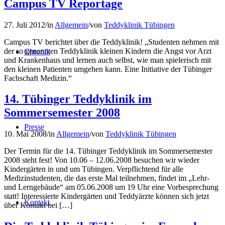
Campus TV Reportage
27. Juli 2012
/
in
Allgemein
/
von
Teddyklinik Tübingen
Campus TV berichtet über die Teddyklinik! „Studenten nehmen mit
der so genannten Teddyklinik kleinen Kindern die Angst vor Arzt
Chronik
und Krankenhaus und lernen auch selbst, wie man spielerisch mit
den kleinen Patienten umgehen kann. Eine Initiative der Tübinger
Fachschaft Medizin.“
14. Tübinger Teddyklinik im
Sommersemester 2008
Presse
10. Mai 2008
/
in
Allgemein
/
von
Teddyklinik Tübingen
Der Termin für die 14. Tübinger Teddyklinik im Sommersemester
2008 steht fest! Von 10.06 – 12.06.2008 besuchen wir wieder
Kindergärten in und um Tübingen. Verpflichtend für alle
Medizinstudenten, die das erste Mal teilnehmen, findet im „Lehr-
und Lerngebäude“ am 05.06.2008 um 19 Uhr eine Vorbesprechung
statt! Interessierte Kindergärten und Teddyärzte können sich jetzt
Kontakt
über Kontakt bei […]