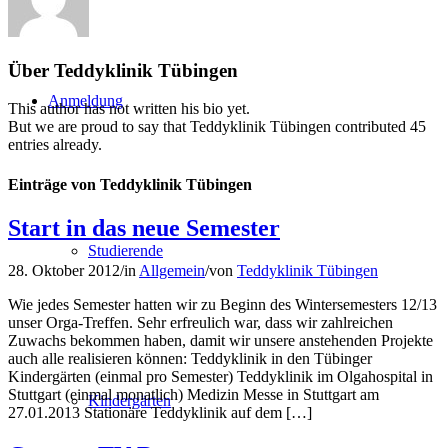
Über
Teddyklinik Tübingen
Anmeldung
This author has not written his bio yet.
But we are proud to say that
Teddyklinik Tübingen
contributed 45
entries already.
Einträge von Teddyklinik Tübingen
Start in das neue Semester
Studierende
28. Oktober 2012
/
in
Allgemein
/
von
Teddyklinik Tübingen
Wie jedes Semester hatten wir zu Beginn des Wintersemesters 12/13
unser Orga-Treffen. Sehr erfreulich war, dass wir zahlreichen
Zuwachs bekommen haben, damit wir unsere anstehenden Projekte
auch alle realisieren können: Teddyklinik in den Tübinger
Kindergärten (einmal pro Semester) Teddyklinik im Olgahospital in
Stuttgart (einmal monatlich) Medizin Messe in Stuttgart am
Kindergärten
27.01.2013 Stationäre Teddyklinik auf dem […]