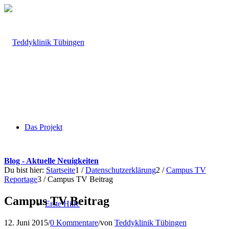
Das Projekt
Blog - Aktuelle Neuigkeiten
Du bist hier:
Startseite
1
/
Datenschutzerklärung
2
/
Campus TV
Reportage
3
/
Campus TV Beitrag
Campus TV Beitrag
Erste Hilfe
12. Juni 2015
/
0 Kommentare
/
von
Teddyklinik Tübingen