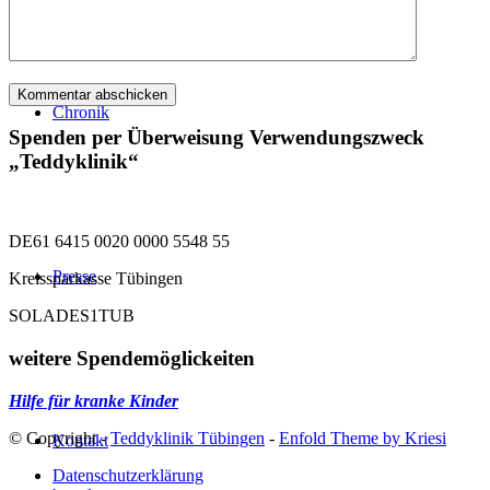
Chronik
Spenden per Überweisung Verwendungszweck
„Teddyklinik“
DE61 6415 0020 0000 5548 55
Presse
Kreissparkasse Tübingen
SOLADES1TUB
weitere Spendemöglickeiten
Hilfe für kranke Kinder
© Copyright -
Teddyklinik Tübingen
-
Enfold Theme by Kriesi
Kontakt
Datenschutzerklärung