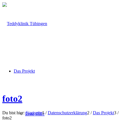
Das Projekt
foto2
Du bist hier:
Startseite
1
/
Datenschutzerklärung
2
/
Das Projekt
3
/
Erste Hilfe
foto2