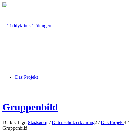
Das Projekt
Gruppenbild
Du bist hier:
Startseite
1
/
Datenschutzerklärung
2
/
Das Projekt
3
/
Erste Hilfe
Gruppenbild