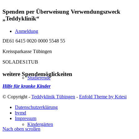
Spenden per Überweisung Verwendungszweck
„Teddyklinik“
Anmeldung
DE61 6415 0020 0000 5548 55
Kreissparkasse Tübingen
SOLADES1TUB
weitere Spendemöglickeiten
Studierende
Hilfe für kranke Kinder
© Copyright -
Teddyklinik Tübingen
-
Enfold Theme by Kriesi
Datenschutzerklärung
bvmd
Impressum
Kindergärten
Nach oben scrollen