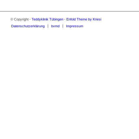
© Copyright -
Teddyklinik Tübingen
-
Enfold Theme by Kriesi
Datenschutzerklärung
bvmd
Impressum