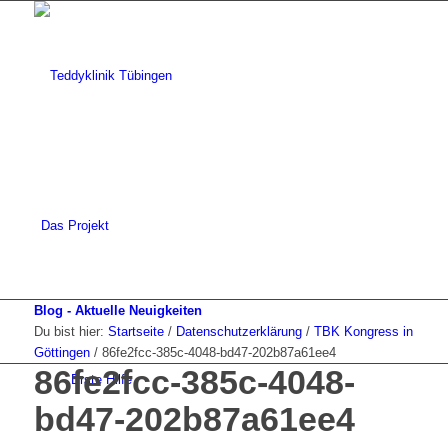
Das Projekt
Blog - Aktuelle Neuigkeiten
Du bist hier:
Startseite
/
Datenschutzerklärung
/
TBK Kongress in
Göttingen
/
86fe2fcc-385c-4048-bd47-202b87a61ee4
86fe2fcc-385c-4048-
Erste Hilfe
bd47-202b87a61ee4