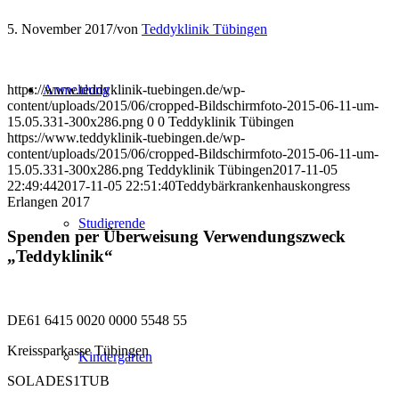
5. November 2017
/
von
Teddyklinik Tübingen
https://www.teddyklinik-tuebingen.de/wp-
Anmeldung
content/uploads/2015/06/cropped-Bildschirmfoto-2015-06-11-um-
15.05.331-300x286.png
0
0
Teddyklinik Tübingen
https://www.teddyklinik-tuebingen.de/wp-
content/uploads/2015/06/cropped-Bildschirmfoto-2015-06-11-um-
15.05.331-300x286.png
Teddyklinik Tübingen
2017-11-05
22:49:44
2017-11-05 22:51:40
Teddybärkrankenhauskongress
Erlangen 2017
Studierende
Spenden per Überweisung Verwendungszweck
„Teddyklinik“
DE61 6415 0020 0000 5548 55
Kreissparkasse Tübingen
Kindergärten
SOLADES1TUB