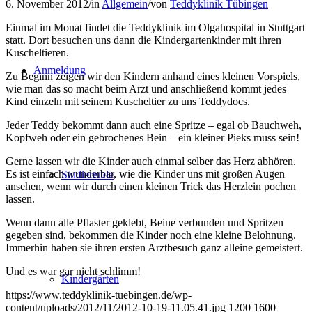
6. November 2012
/
in
Allgemein
/
von
Teddyklinik Tübingen
Einmal im Monat findet die Teddyklinik im Olgahospital in Stuttgart
statt. Dort besuchen uns dann die Kindergartenkinder mit ihren
Kuscheltieren.
Anmeldung
Zu Beginn zeigen wir den Kindern anhand eines kleinen Vorspiels,
wie man das so macht beim Arzt und anschließend kommt jedes
Kind einzeln mit seinem Kuscheltier zu uns Teddydocs.
Jeder Teddy bekommt dann auch eine Spritze – egal ob Bauchweh,
Kopfweh oder ein gebrochenes Bein – ein kleiner Pieks muss sein!
Gerne lassen wir die Kinder auch einmal selber das Herz abhören.
Es ist einfach wunderbar, wie die Kinder uns mit großen Augen
Studierende
ansehen, wenn wir durch einen kleinen Trick das Herzlein pochen
lassen.
Wenn dann alle Pflaster geklebt, Beine verbunden und Spritzen
gegeben sind, bekommen die Kinder noch eine kleine Belohnung.
Immerhin haben sie ihren ersten Arztbesuch ganz alleine gemeistert.
Und es war gar nicht schlimm!
Kindergärten
https://www.teddyklinik-tuebingen.de/wp-
content/uploads/2012/11/2012-10-19-11.05.41.jpg
1200
1600