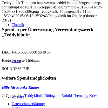
Teddyklinik Tübingen
https://www.teddyklinik-tuebingen.de/wp-
content/uploads/2015/06/cropped-Bildschirmfoto-2015-06-11-um-
15.05.331-300x286.png
Teddyklinik Tübingen
2012-11-06
15:30:49
2015-06-12 15:32:43
Teddyklinik im Olgäle (Oktober
2012)
Chronik
Spenden per Überweisung Verwendungszweck
„Teddyklinik“
DE61 6415 0020 0000 5548 55
Kreissparkasse Tübingen
Presse
SOLADES1TUB
weitere Spendemöglickeiten
Hilfe für kranke Kinder
© Copyright -
Teddyklinik Tübingen
-
Enfold Theme by Kriesi
Kontakt
Datenschutzerklärung