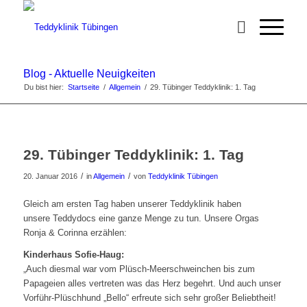
Blog - Aktuelle Neuigkeiten
Du bist hier:
Startseite
/
Allgemein
/
29. Tübinger Teddyklinik: 1. Tag
29. Tübinger Teddyklinik: 1. Tag
/
/
20. Januar 2016
in
Allgemein
von
Teddyklinik Tübingen
Gleich am ersten Tag haben unserer Teddyklinik haben
unsere Teddydocs eine ganze Menge zu tun. Unsere Orgas
Ronja & Corinna erzählen:
Kinderhaus Sofie-Haug:
„Auch diesmal war vom Plüsch-Meerschweinchen bis zum
Papageien alles vertreten was das Herz begehrt. Und auch unser
Vorführ-Plüschhund „Bello“ erfreute sich sehr großer Beliebtheit!