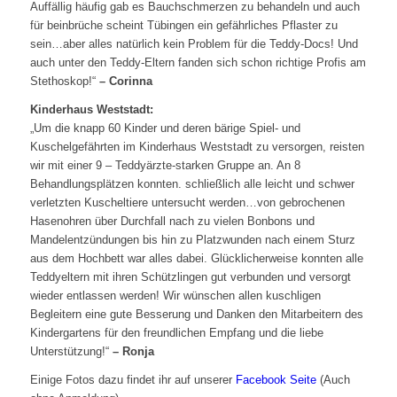
Auffällig häufig gab es Bauchschmerzen zu behandeln und auch
für beinbrüche scheint Tübingen ein gefährliches Pflaster zu
sein…aber alles natürlich kein Problem für die Teddy-Docs! Und
auch unter den Teddy-Eltern fanden sich schon richtige Profis am
Stethoskop!“
– Corinna
Kinderhaus Weststadt:
„Um die knapp 60 Kinder und deren bärige Spiel- und
Kuschelgefährten im Kinderhaus Weststadt zu versorgen, reisten
wir mit einer 9 – Teddyärzte-starken Gruppe an. An 8
Behandlungsplätzen konnten. schließlich alle leicht und schwer
verletzten Kuscheltiere untersucht werden…von gebrochenen
Hasenohren über Durchfall nach zu vielen Bonbons und
Mandelentzündungen bis hin zu Platzwunden nach einem Sturz
aus dem Hochbett war alles dabei. Glücklicherweise konnten alle
Teddyeltern mit ihren Schützlingen gut verbunden und versorgt
wieder entlassen werden! Wir wünschen allen kuschligen
Begleitern eine gute Besserung und Danken den Mitarbeitern des
Kindergartens für den freundlichen Empfang und die liebe
Unterstützung!“
– Ronja
Einige Fotos dazu findet ihr auf unserer
Facebook Seite
(Auch